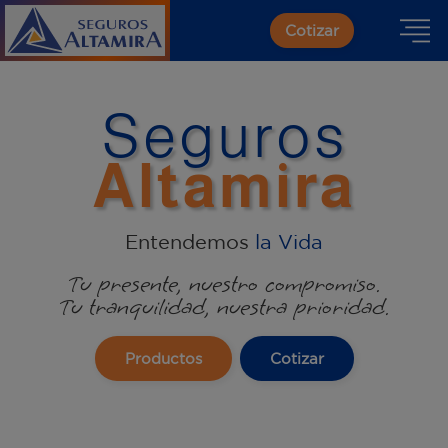
Cotizar
Seguros
Altamira
Entendemos
l
a
V
i
d
a
Tu presente, nuestro compromiso.
Tu tranquilidad, nuestra prioridad.
Productos
Cotizar