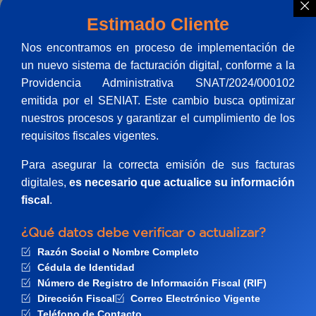
Denunciar Caso
Saber Más
Estimado Cliente
Nos encontramos en proceso de implementación de
un nuevo sistema de facturación digital, conforme a la
Providencia Administrativa SNAT/2024/000102
emitida por el SENIAT. Este cambio busca optimizar
Nuestros Productos
nuestros procesos y garantizar el cumplimiento de los
requisitos fiscales vigentes.
Para asegurar la correcta emisión de sus facturas
digitales,
es necesario que actualice su información
Personas
fiscal
.
Póliza de Asistencia en Viajes Internacional
¿Qué datos debe verificar o actualizar?
Razón Social o Nombre Completo
Te brindamos protección y asistencia ante
Cédula de Identidad
imprevistos durante tu viaje, ya sea por motivos
médicos, pérdida de equipaje, cancelación de vuelos
Número de Registro de Información Fiscal (RIF)
o asistencia legal.
Dirección Fiscal
Correo Electrónico Vigente
Teléfono de Contacto